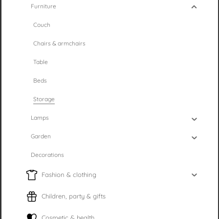
Furniture
Couch
Chairs & armchairs
Table
Beds
Storage
Lamps
Garden
Decorations
Fashion & clothing
Children, party & gifts
Cosmetic & health