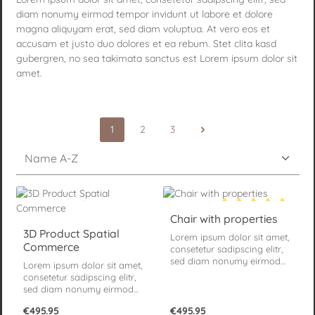
diam nonumy eirmod tempor invidunt ut labore et dolore
magna aliquyam erat, sed diam voluptua. At vero eos et
accusam et justo duo dolores et ea rebum. Stet clita kasd
gubergren, no sea takimata sanctus est Lorem ipsum dolor sit
amet.
1
2
3
Page
Page
Page
Chair with properties
Average rating of 5 o
3D Product Spatial
Lorem ipsum dolor sit amet,
Commerce
consetetur sadipscing elitr,
sed diam nonumy eirmod
Lorem ipsum dolor sit amet,
tempor invidunt ut labore et
consetetur sadipscing elitr,
dolore magna aliquyam
sed diam nonumy eirmod
erat, sed diam voluptua. At
tempor invidunt ut labore et
vero eos et accusam et
Regular price:
Regular price:
€495.95
€495.95
dolore magna aliquyam