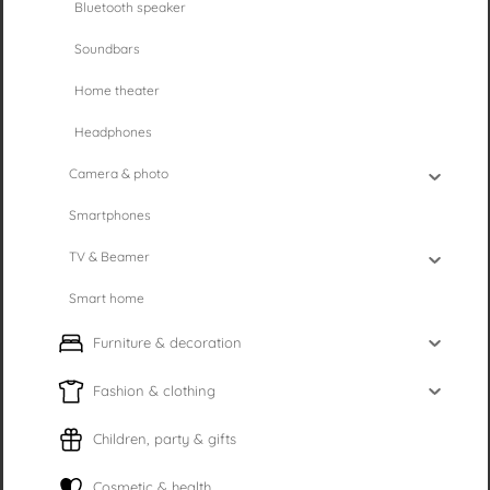
Bluetooth speaker
Soundbars
Home theater
Headphones
Camera & photo
Smartphones
TV & Beamer
Smart home
Furniture & decoration
Fashion & clothing
Children, party & gifts
Cosmetic & health