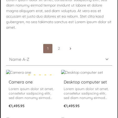
diam nonumy eirmod tempor invidunt ut labore et dolore
magna aliquyam erat, sed diam voluptua. At vero eos et
accusam et justo duo dolores et ea rebum. Stet clita kasd
gubergren, no sea takimata sanctus est Lorem ipsum dolor sit
amet.
1
2
Page
Page
Camera one
Desktop computer set
Average rating of 5 out of 5 stars
Lorem ipsum dolor sit amet,
Lorem ipsum dolor sit amet,
consetetur sadipscing elitr,
consetetur sadipscing elitr,
sed diam nonumy eirmod
sed diam nonumy eirmod
tempor invidunt ut labore et
tempor invidunt ut labore et
Regular price:
Regular price:
€1,495.95
€1,495.95
dolore magna aliquyam
dolore magna aliquyam
erat, sed diam voluptua. At
erat, sed diam voluptua. At
vero eos et accusam et
vero eos et accusam et