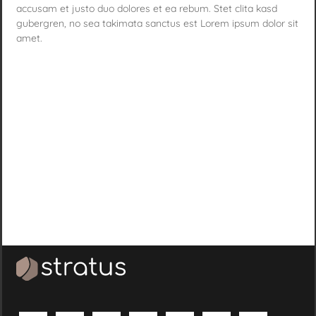
accusam et justo duo dolores et ea rebum. Stet clita kasd
gubergren, no sea takimata sanctus est Lorem ipsum dolor sit
amet.