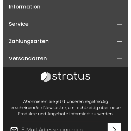
kasd gubergren, no
kasd gubergren, no
Information
sea takimata sanctus
sea takimata sanctus
est Lorem ipsum dolor
est Lorem ipsum dolor
sit amet.
sit amet.
Service
Zahlungsarten
Versandarten
Abonnieren Sie jetzt unseren regelmäßig
erscheinenden Newsletter, um rechtzeitig über neue
Produkte und Angebote informiert zu werden.
E-Mail-Adresse*