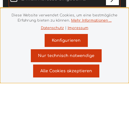
Datenschutz
Diese Website verwendet Cookies, um eine bestmögliche
Die mit einem Stern (*) markierten Felder sind
Ich habe die
Erfahrung bieten zu können.
Datenschutzbestimmungen
Mehr Informationen ...
zur
Pflichtfelder.
Kenntnis genommen und die
AGB
gelesen und bin
Datenschutz
|
Impressum
mit ihnen einverstanden.
*
Konfigurieren
Nur technisch notwendige
Vertrag widerrufen
Alle Cookies akzeptieren
© 2026 Theme Demo - with
by
Zenit Design