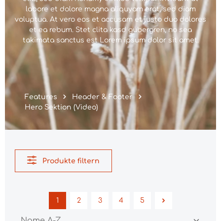
labore et dolore magna aliquyam erat, sed diam
voluptua. At vero eos et accusam et justo duo dolores
et ea rebum. Stet clita kasd gubergren, no sea
takimata sanctus est Lorem ipsum dolor sit amet.
Features
Header & Footer
Hero Sektion (Video)
Produkte filtern
1
2
3
4
5
Seite
Seite
Seite
Seite
Seite