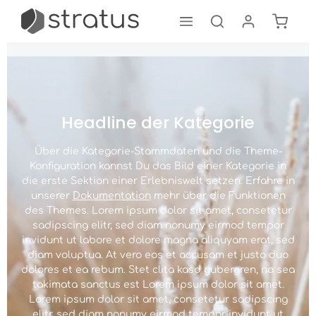
Warenk
Zum Hauptinhalt springen
Headline der Kategorie
Über die Kategorie-Stammdaten und die Theme-
Konfiguration kannst Du das Bild einer Kategorie in
die erste Sektion einer Erlebniswelt setzen. Erfahre in
unserer
Dokumentation
mehr über die Funktionen
des Themes. Lorem ipsum dolor sit amet, consetetur
sadipscing elitr, sed diam nonumy eirmod tempor
invidunt ut labore et dolore magna aliquyam erat, sed
diam voluptua. At vero eos et accusam et justo duo
dolores et ea rebum. Stet clita kasd gubergren, no sea
takimata sanctus est Lorem ipsum dolor sit amet.
Lorem ipsum dolor sit amet, consetetur sadipscing
elitr, sed diam nonumy eirmod tempor invidunt ut