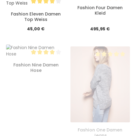
Fashion Four Damen
Durchschnittliche Bewertung von 4 von 5 Sterne
Durchschnittliche 
Kleid
Fashion Eleven Damen
Top Weiss
Regulärer Preis:
Regulärer Preis:
45,00 €
495,95 €
Durchschnittliche Bewertung von 4 von 5 Sterne
Durchschnittliche 
Fashion Nine Damen
Hose
Fashion One Damen
Jeans