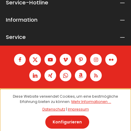
Service-Hotline
Ich habe die
Datenschutzbestimmungen
zur Kenntnis
genommen und die
AGB
gelesen und bin mit ihnen
einverstanden.
*
Information
Service
Diese Website verwendet Cookies, um eine bestmögliche
Erfahrung bieten zu können.
Mehr Informationen ...
Datenschutz
|
Impressum
Konfigurieren