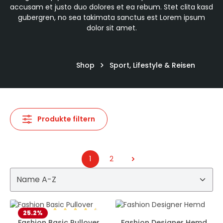
accusam et justo duo dolores et ea rebum. Stet clita kasd
gubergren, no sea takimata sanctus est Lorem ipsum
dolor sit amet.
Shop
Sport, Lifestyle & Reisen
Produkte filtern
1
2
Seite
Seite
25.2
%
Fashion Basic Pullover
Fashion Designer Hemd