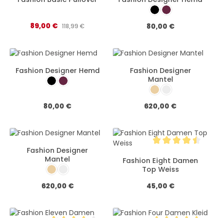
Durchschnittliche Bewertung von 4.5 von 5 Stern
Farbe:
Schwarz
Weinrot
Verkaufspreis:
89,00 €
Regulärer Preis:
Regulärer Preis:
80,00 €
118,99 €
Fashion Designer Hemd
Fashion Designer
Farbe:
Mantel
Schwarz
Weinrot
Farbe:
Beige
Grau
Regulärer Preis:
Regulärer Preis:
80,00 €
620,00 €
Fashion Designer
Durchschnittliche 
Mantel
Fashion Eight Damen
Farbe:
Top Weiss
Beige
Grau
Regulärer Preis:
Regulärer Preis:
620,00 €
45,00 €