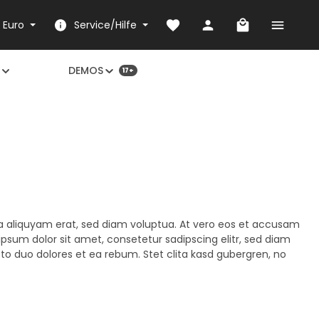
Du hast 0 Produkte auf dem 
Warenkorb en
€
Euro
Service/Hilfe
DEMOS
17+
a aliquyam erat, sed diam voluptua. At vero eos et accusam
psum dolor sit amet, consetetur sadipscing elitr, sed diam
o duo dolores et ea rebum. Stet clita kasd gubergren, no