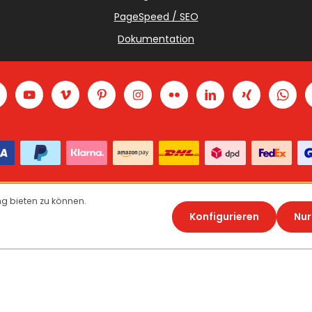
PageSpeed / SEO
Dokumentation
g bieten zu können.
Vertrag widerrufen
Konfigurieren
Nur
© 2026 Theme Demo - with
by
Zenit Design