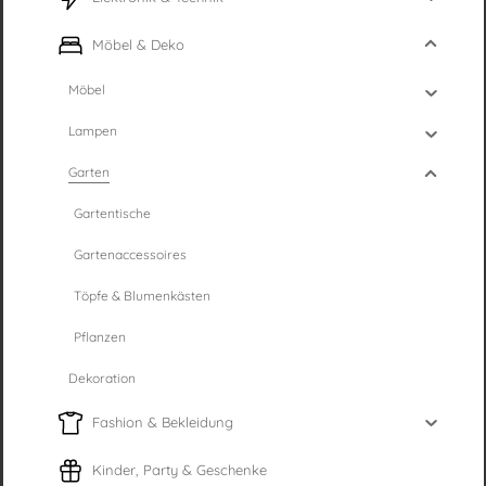
Möbel & Deko
Möbel
Lampen
Garten
Gartentische
Gartenaccessoires
Töpfe & Blumenkästen
Pflanzen
Dekoration
Fashion & Bekleidung
Kinder, Party & Geschenke