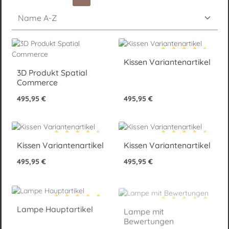
Seite
Seite
Seite
Kissen Variantenartikel
Durchschnittliche Be
3D Produkt Spatial
Commerce
Regulärer Preis:
Regulärer Preis:
495,95 €
495,95 €
Kissen Variantenartikel
Kissen Variantenartikel
Durchschnittliche Bewertung von 4.5 von 5 Sternen
Durchschnittliche Be
Regulärer Preis:
Regulärer Preis:
495,95 €
495,95 €
Lampe Hauptartikel
Lampe mit
Durchschnittliche Bewertung von 5 von 5 Sternen
Durchschnittliche Be
Bewertungen