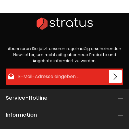
Abonnieren Sie jetzt unseren regelmäßig erscheinenden
Newsletter, um rechtzeitig über neue Produkte und
Angebote informiert zu werden.
E-Mail-Adresse*
Datenschutz
Die mit einem Stern (*) markierten Felder sind Pflichtfelder.
Service-Hotline
Ich habe die
Datenschutzbestimmungen
zur Kenntnis
genommen und die
AGB
gelesen und bin mit ihnen
einverstanden.
*
Information