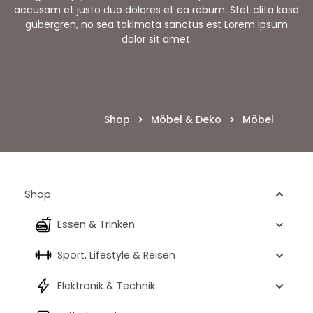
accusam et justo duo dolores et ea rebum. Stet clita kasd
gubergren, no sea takimata sanctus est Lorem ipsum
dolor sit amet.
Shop
Möbel & Deko
Möbel
Shop
Essen & Trinken
Sport, Lifestyle & Reisen
Elektronik & Technik