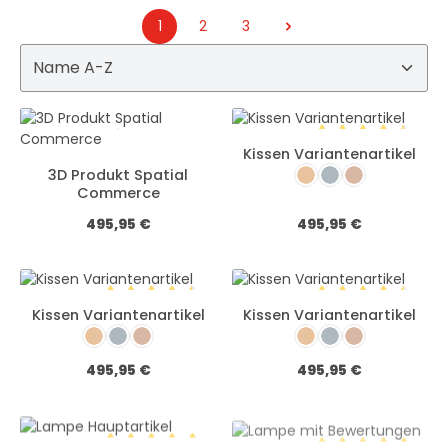
1
2
3
Seite
Seite
Seite
Kissen Variantenartikel
Durchschnittliche 
Farbe:
3D Produkt Spatial
Beigegelb
Graublau
Puder
Commerce
Regulärer Preis:
Regulärer Preis:
495,95 €
495,95 €
Kissen Variantenartikel
Kissen Variantenartikel
Durchschnittliche Bewertung von 4.5 von 5 Stern
Durchschnittliche 
Farbe:
Farbe:
Beigegelb
Graublau
Puder
Beigegelb
Graublau
Puder
Regulärer Preis:
Regulärer Preis:
495,95 €
495,95 €